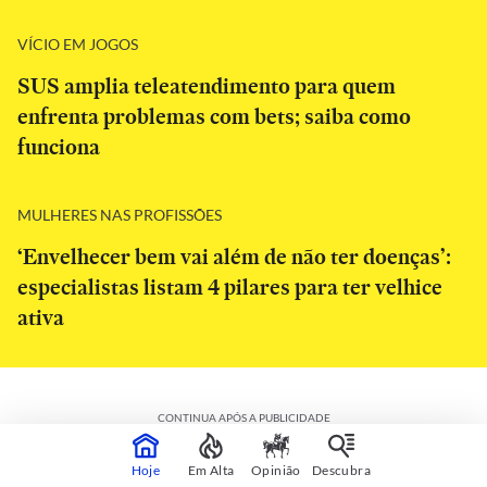
VÍCIO EM JOGOS
SUS amplia teleatendimento para quem
enfrenta problemas com bets; saiba como
funciona
MULHERES NAS PROFISSÕES
‘Envelhecer bem vai além de não ter doenças’:
especialistas listam 4 pilares para ter velhice
ativa
CONTINUA APÓS A PUBLICIDADE
Hoje
Em Alta
Opinião
Descubra