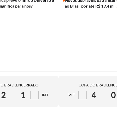
ica prevê o fim do Universo e
Novos dobráveis da Samsun
significa para nós?
ao Brasil por até R$ 19,4 mil;
O BRASIL
ENCERRADO
COPA DO BRASIL
ENC
2
1
4
0
INT
VIT