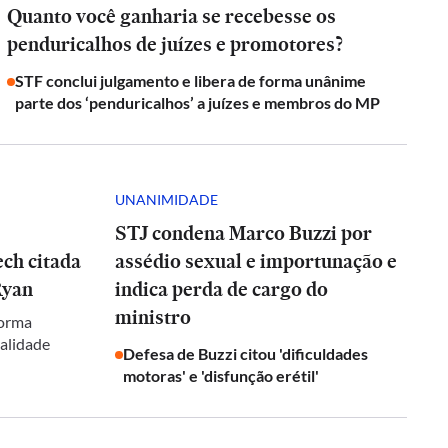
Quanto você ganharia se recebesse os
penduricalhos de juízes e promotores?
STF conclui julgamento e libera de forma unânime
parte dos ‘penduricalhos’ a juízes e membros do MP
UNANIMIDADE
STJ condena Marco Buzzi por
ch citada
assédio sexual e importunação e
Ryan
indica perda de cargo do
ministro
forma
galidade
Defesa de Buzzi citou 'dificuldades
motoras' e 'disfunção erétil'