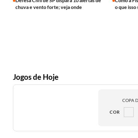
Defesa Civil de SP dispara 10 alertas de
Como a Fís
chuva e vento forte; veja onde
o que isso 
Jogos de Hoje
COPA D
COR