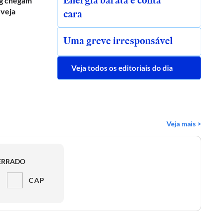
Energia barata e conta
g chegam
 veja
cara
Uma greve irresponsável
Veja todos os editoriais do dia
Veja mais >
ERRADO
CAP