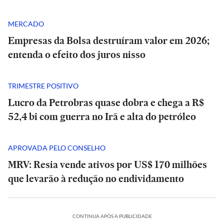
MERCADO
Empresas da Bolsa destruíram valor em 2026;
entenda o efeito dos juros nisso
TRIMESTRE POSITIVO
Lucro da Petrobras quase dobra e chega a R$
52,4 bi com guerra no Irã e alta do petróleo
APROVADA PELO CONSELHO
MRV: Resia vende ativos por US$ 170 milhões
que levarão à redução no endividamento
POLÍTICA
PODCASTS
PODCASTS
CONTINUA APÓS A PUBLICIDADE
Porto
Porto
Tarcísio