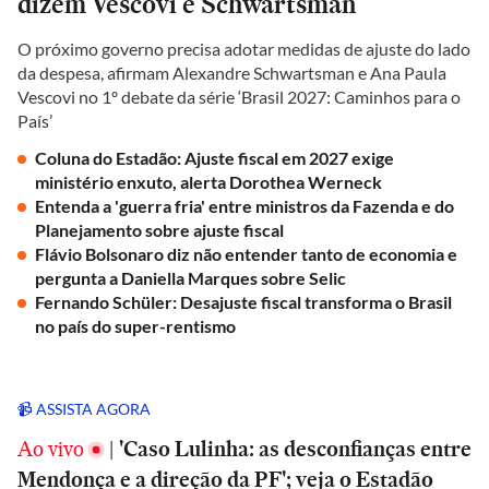
dizem Vescovi e Schwartsman
O próximo governo precisa adotar medidas de ajuste do lado
da despesa, afirmam Alexandre Schwartsman e Ana Paula
Vescovi no 1º debate da série ‘Brasil 2027: Caminhos para o
País’
Coluna do Estadão: Ajuste fiscal em 2027 exige
ministério enxuto, alerta Dorothea Werneck
Entenda a 'guerra fria' entre ministros da Fazenda e do
Planejamento sobre ajuste fiscal
Flávio Bolsonaro diz não entender tanto de economia e
pergunta a Daniella Marques sobre Selic
Fernando Schüler: Desajuste fiscal transforma o Brasil
no país do super-rentismo
📹 ASSISTA AGORA
Ao vivo
|
'Caso Lulinha: as desconfianças entre
Mendonça e a direção da PF'; veja o Estadão