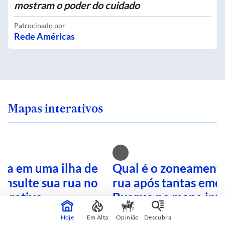
mostram o poder do cuidado
Patrocinado por
Rede Américas
Mapas interativos
ra em uma ilha de
Qual é o zoneamento
onsulte sua rua no
rua após tantas eme
terativo
Busque no mapa inte
Hoje
Em Alta
Opinião
Descubra