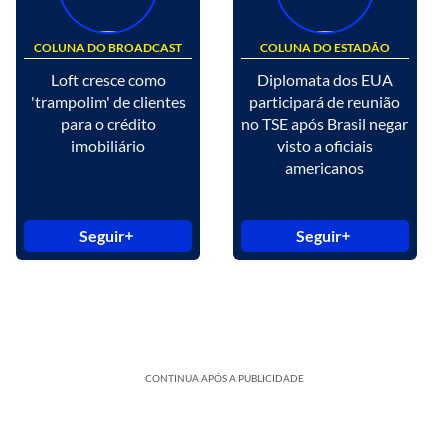
COLUNA DO BROADCAST
COLUNA DO ESTADÃO
Loft cresce como
Diplomata dos EUA
'trampolim' de clientes
participará de reunião
para o crédito
no TSE após Brasil negar
imobiliário
visto a oficiais
americanos
Seguir
Seguir
CONTINUA APÓS A PUBLICIDADE