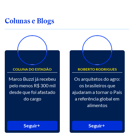
Colunas e Blogs
COLUNA DO ESTADÃO
ROBERTO RODRIGUES
Marco Buzzi já recebeu
Os arquitetos do agro:
pelo menos R$ 300 mil
os brasileiros que
desde que foi afastado
ajudaram a tornar o País
do cargo
a referência global em
alimentos
Seguir
Seguir