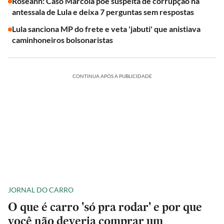
Roseann: Caso Marcola põe suspeita de corrupção na
antessala de Lula e deixa 7 perguntas sem respostas
Lula sanciona MP do frete e veta 'jabuti' que anistiava
caminhoneiros bolsonaristas
CONTINUA APÓS A PUBLICIDADE
JORNAL DO CARRO
O que é carro 'só pra rodar' e por que
você não deveria comprar um