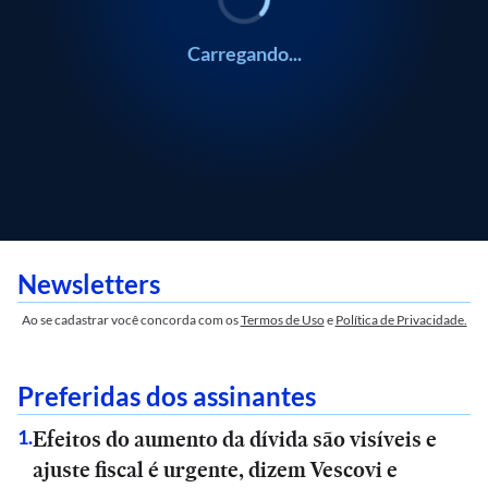
Carregando...
Newsletters
Ao se cadastrar você concorda com os
Termos de Uso
e
Política de Privacidade.
Preferidas dos assinantes
Efeitos do aumento da dívida são visíveis e
1
.
ajuste fiscal é urgente, dizem Vescovi e