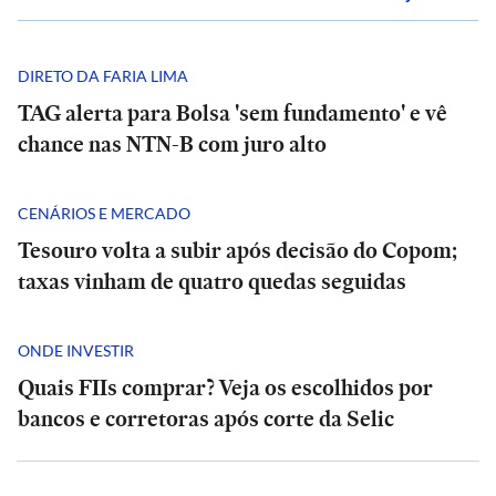
DIRETO DA FARIA LIMA
TAG alerta para Bolsa 'sem fundamento' e vê
chance nas NTN-B com juro alto
CENÁRIOS E MERCADO
Tesouro volta a subir após decisão do Copom;
taxas vinham de quatro quedas seguidas
ONDE INVESTIR
Quais FIIs comprar? Veja os escolhidos por
bancos e corretoras após corte da Selic
E+
INTERNACIONAL
POLÍTICA
INTERNACIONAL
POLÍTICA
Esposa
Entenda
TSE
Brava
Entenda
TSE
Brava
de