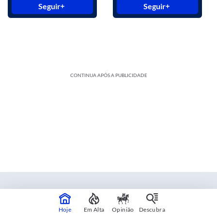
Seguir
Seguir
CONTINUA APÓS A PUBLICIDADE
Estadão Blue Studio
Hoje
Em Alta
Opinião
Descubra