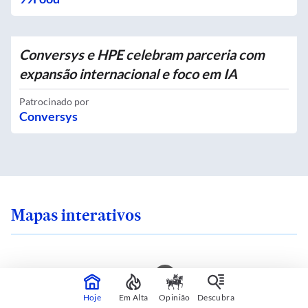
Conversys e HPE celebram parceria com
expansão internacional e foco em IA
Patrocinado por
Conversys
Mapas interativos
ra em uma ilha de
Qual é o zoneamento
Hoje
Em Alta
Opinião
Descubra