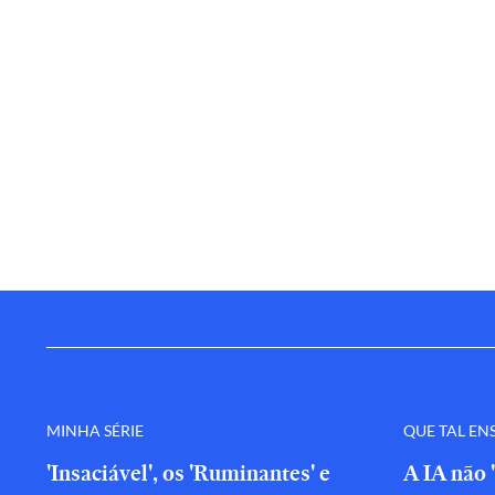
MINHA SÉRIE
QUE TAL EN
'Insaciável', os 'Ruminantes' e
A IA não 