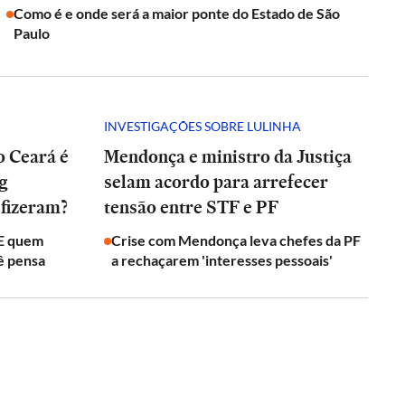
Como é e onde será a maior ponte do Estado de São
Paulo
INVESTIGAÇÕES SOBRE LULINHA
o Ceará é
Mendonça e ministro da Justiça
ng
selam acordo para arrefecer
 fizeram?
tensão entre STF e PF
 E quem
Crise com Mendonça leva chefes da PF
ê pensa
a rechaçarem 'interesses pessoais'