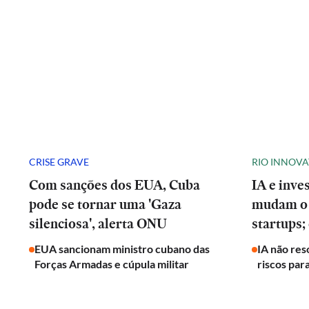
CRISE GRAVE
RIO INNOV
Com sanções dos EUA, Cuba
IA e inve
pode se tornar uma 'Gaza
mudam o 
silenciosa', alerta ONU
startups;
EUA sancionam ministro cubano das
IA não res
Forças Armadas e cúpula militar
riscos par