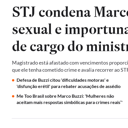
STJ condena Marco
sexual e importuna
de cargo do minist
Magistrado está afastado com vencimentos proporcion
que ele tenha cometido crime e avalia recorrer ao ST
Defesa de Buzzi citou 'dificuldades motoras' e
'disfunção erétil' para rebater acusações de assédio
Me Too Brasil sobre Marco Buzzi: 'Mulheres não
aceitam mais respostas simbólicas para crimes reais’'