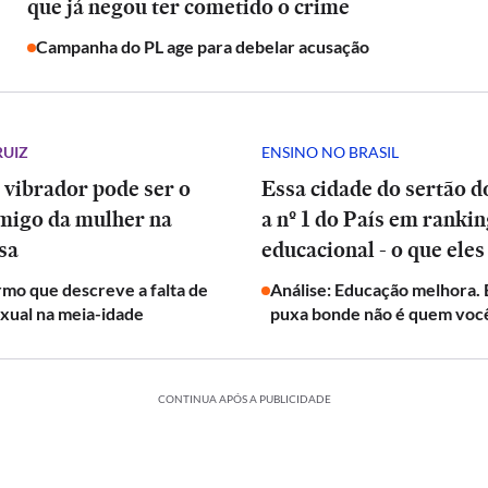
que já negou ter cometido o crime
Campanha do PL age para debelar acusação
RUIZ
ENSINO NO BRASIL
 vibrador pode ser o
Essa cidade do sertão d
migo da mulher na
a nº 1 do País em ranki
sa
educacional - o que eles
mo que descreve a falta de
Análise: Educação melhora.
exual na meia-idade
puxa bonde não é quem voc
CONTINUA APÓS A PUBLICIDADE