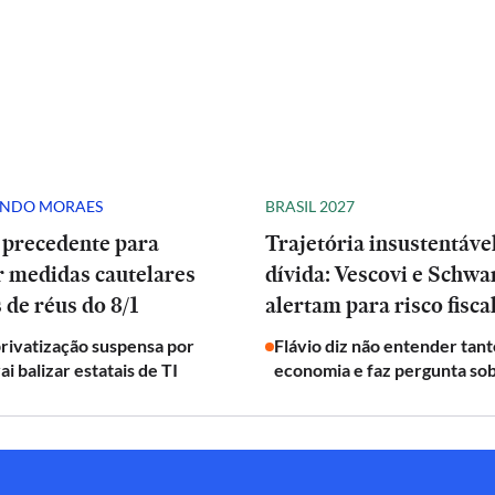
ANDO MORAES
BRASIL 2027
 precedente para
Trajetória insustentáve
r medidas cautelares
dívida: Vescovi e Schw
 de réus do 8/1
alertam para risco fisca
privatização suspensa por
Flávio diz não entender tant
ai balizar estatais de TI
economia e faz pergunta sob