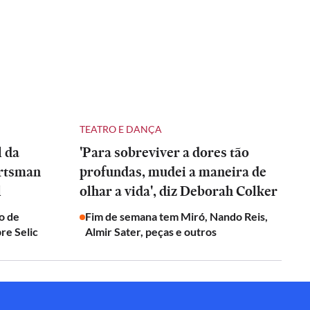
TEATRO E DANÇA
l da
'Para sobreviver a dores tão
artsman
profundas, mudei a maneira de
l
olhar a vida', diz Deborah Colker
o de
Fim de semana tem Miró, Nando Reis,
re Selic
Almir Sater, peças e outros