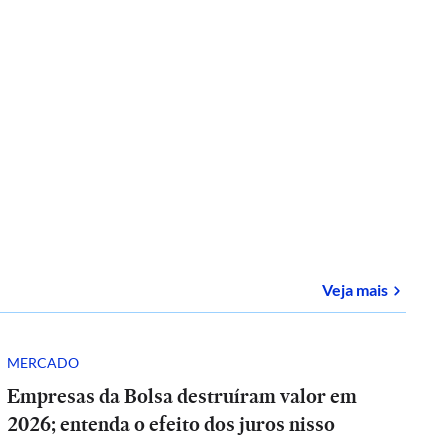
sobre
E-
Veja mais
MERCADO
Empresas da Bolsa destruíram valor em
2026; entenda o efeito dos juros nisso