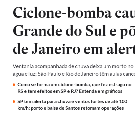
Ciclone-bomba cau
Grande do Sul e põ
de Janeiro em aler
Ventania acompanhada de chuva deixa um morto no in
água e luz; São Paulo e Rio de Janeiro têm aulas ca
Como se forma um ciclone-bomba, que fez estrago no
RS e tem efeitos em SP e RJ? Entenda em gráficos
SP tem alerta para chuva e ventos fortes de até 100
km/h; porto e balsa de Santos retomam operações