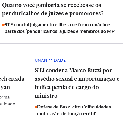
Quanto você ganharia se recebesse os
penduricalhos de juízes e promotores?
STF conclui julgamento e libera de forma unânime
parte dos ‘penduricalhos’ a juízes e membros do MP
UNANIMIDADE
STJ condena Marco Buzzi por
ch citada
assédio sexual e importunação e
Ryan
indica perda de cargo do
ministro
forma
galidade
Defesa de Buzzi citou 'dificuldades
motoras' e 'disfunção erétil'