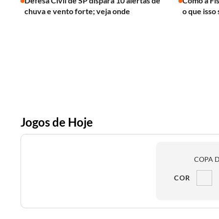
Defesa Civil de SP dispara 10 alertas de
Como a Fís
chuva e vento forte; veja onde
o que isso 
Jogos de Hoje
COPA D
COR