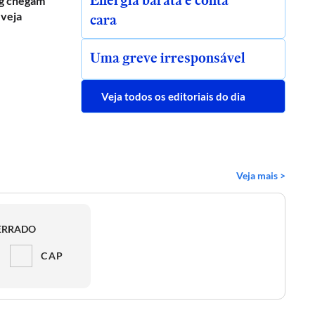
Energia barata e conta
g chegam
 veja
cara
Uma greve irresponsável
Veja todos os editoriais do dia
Veja mais >
ERRADO
CAP