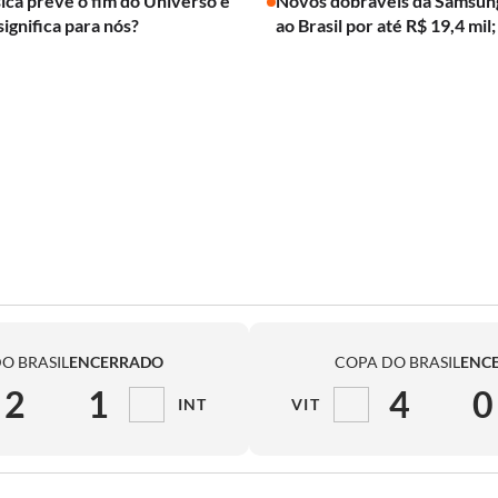
ica prevê o fim do Universo e
Novos dobráveis da Samsun
significa para nós?
ao Brasil por até R$ 19,4 mil;
O BRASIL
ENCERRADO
COPA DO BRASIL
ENC
2
1
4
0
INT
VIT