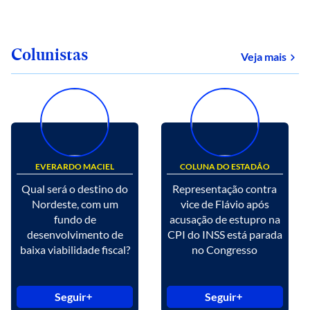
Colunistas
Veja mais
EVERARDO MACIEL
COLUNA DO ESTADÃO
Qual será o destino do
Representação contra
Nordeste, com um
vice de Flávio após
fundo de
acusação de estupro na
desenvolvimento de
CPI do INSS está parada
baixa viabilidade fiscal?
no Congresso
Seguir
Seguir