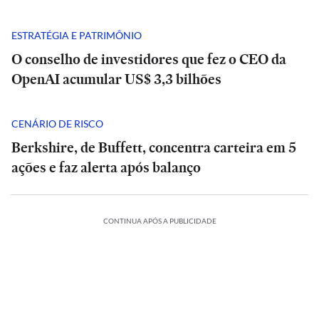
ESTRATÉGIA E PATRIMÔNIO
O conselho de investidores que fez o CEO da
OpenAI acumular US$ 3,3 bilhões
CENÁRIO DE RISCO
Berkshire, de Buffett, concentra carteira em 5
ações e faz alerta após balanço
CONTINUA APÓS A PUBLICIDADE
Análise
Análise
|
|
POLÍTICA
POLÍTICA
Tarcísio
Tarcísio
e
Rombo
e
Rombo
O
ESTADÃO
Haddad
do
Haddad
do
A
VERIFICA
fazem
BRB
fazem
BRB
INTERNACIONAL
POLÍTICA
ESPORTES
INTERNACIONAL
POLÍTICA
INTERNACIONAL
debate
vira
Confira
debate
vira
E+
INTERNACIONAL
E+
INTERNACIONAL
duro
Seis
munição
Debate
Cuca
a
duro
Seis
munição
Debate