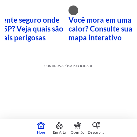
 sente seguro onde
Você mora em uma i
 SP? Veja quais são
calor? Consulte sua 
mais perigosas
mapa interativo
CONTINUA APÓS A PUBLICIDADE
Cultura
sobre
Hoje
Em Alta
Opinião
Descubra
Veja mais