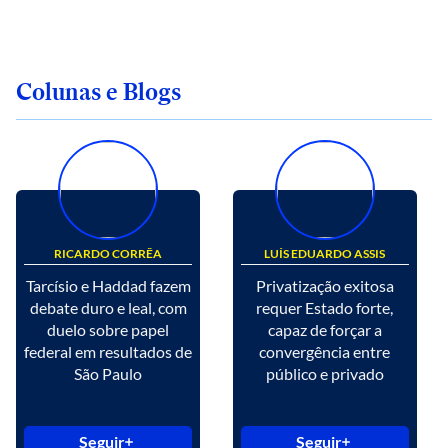
Colunas e Blogs
RICARDO CORRÊA
LUÍS EDUARDO ASSIS
Tarcísio e Haddad fazem
Privatização exitosa
debate duro e leal, com
requer Estado forte,
duelo sobre papel
capaz de forçar a
federal em resultados de
convergência entre
São Paulo
público e privado
Seguir
Seguir