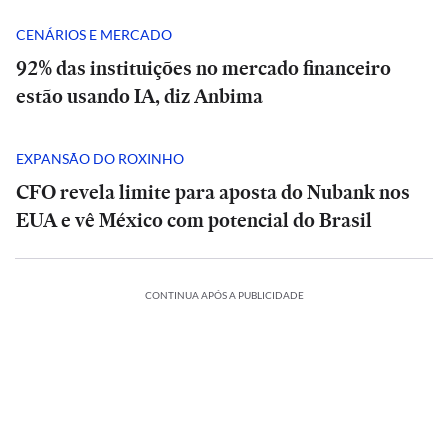
CENÁRIOS E MERCADO
92% das instituições no mercado financeiro
estão usando IA, diz Anbima
EXPANSÃO DO ROXINHO
CFO revela limite para aposta do Nubank nos
EUA e vê México com potencial do Brasil
CONTINUA APÓS A PUBLICIDADE
ESPORTES
ESPORTES
Opinião
ORTES
POLÍTICA
ESPORTES
POLÍTICA
Barcelona,
Barcelona,
ACIONAL
ESPORTES
INTERNACIONAL
ESPORTES
ociação
Nottingham
Lula
Associação
Nottingham
Lula
|
BRASIL
ESPORTES
ECONOMIA
ESPORTES
BRASIL
ESPORTES
ECONOMIA
Forest
Vila
e
Irã
Sul-
Forest
Vila
e
O
Opinião
eana
e
Quatro
Nova
Grêmio
Flávio
The
Barcelona,
emite
Coreana
e
Quatro
Nova
Grêmio
Flávio
The
que
Udinese
morrem
x
x
Bolsonaro
Economist:
Argentina,
lista
de
Udinese
morrem
|
x
x
Bolsonaro
Economist: