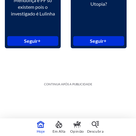
Mendonça e PF só
Utopia?
existem pois o
investigado é Lulinha
Seguir
Seguir
CONTINUA APÓS A PUBLICIDADE
Hoje
Em Alta
Opinião
Descubra