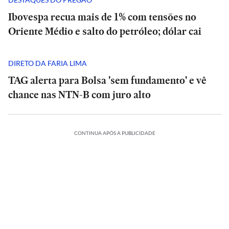
Ibovespa recua mais de 1% com tensões no
Oriente Médio e salto do petróleo; dólar cai
DIRETO DA FARIA LIMA
TAG alerta para Bolsa 'sem fundamento' e vê
chance nas NTN-B com juro alto
CONTINUA APÓS A PUBLICIDADE
CIÊNCIA
CIÊNCIA
ão
Opinião
Os
|
Os
Lucro
robôs
Alfredo
robôs
Opinião
Opinião
da
vão
Gaspar
vão
substituir
|
não
substituir
|
Petrobras
ESPORTES
ESPORTES
os
Adolescente
pareceu
Lucro
os
Adolescente
(PETR3;PETR4)
médicos?
Altos
dorme
muito
da
médicos?
Altos
dorme
dispara
Allos
Veja
executivos
tarde
feliz
Allos
Petrobras
Veja
executivos
tarde
96,8%
(ALOS3)
o
da
e
e
(ALOS3)
(PETR3;PETR4)
o
da
e
Opinião
Opinião
o
acelera
que
Fifa
não
satisfeito
acelera
dispara
que
Fifa
não
em