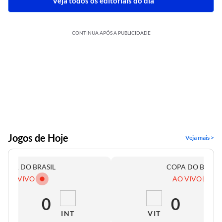
Veja todos os editoriais do dia
CONTINUA APÓS A PUBLICIDADE
Jogos de Hoje
Veja mais >
COPA DO BRASIL
COPA DO BRASI
AO VIVO
AO VIVO
0
0
0
0
INT
VIT