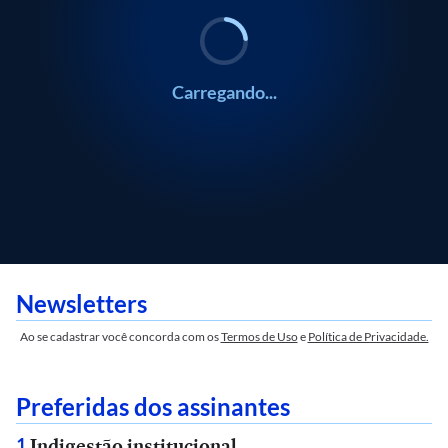
Carregando...
Newsletters
Ao se cadastrar você concorda com os
Termos de Uso
e
Política de Privacidade.
Preferidas dos assinantes
Indigestão institucional
1
.