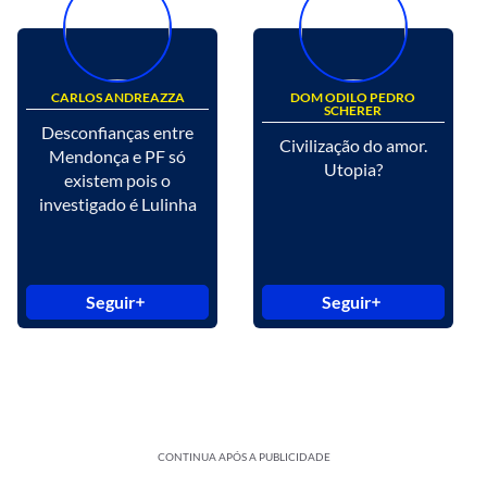
CARLOS ANDREAZZA
DOM ODILO PEDRO
SCHERER
Desconfianças entre
Civilização do amor.
Mendonça e PF só
Utopia?
existem pois o
investigado é Lulinha
Seguir
Seguir
CONTINUA APÓS A PUBLICIDADE