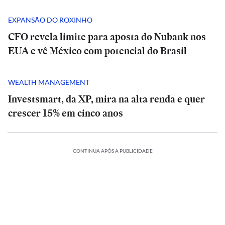
EXPANSÃO DO ROXINHO
CFO revela limite para aposta do Nubank nos
EUA e vê México com potencial do Brasil
WEALTH MANAGEMENT
Investsmart, da XP, mira na alta renda e quer
crescer 15% em cinco anos
CONTINUA APÓS A PUBLICIDADE
SÃO
SÃO
TERNACIONAL
ESPORTES
PAULO
INTERNACIONAL
ESPORTES
PAULO
ECONOMIA
be
Vini
Pitbull
Vídeo
Sobe
Vini
Pitbull
Vídeo
ão
Opinião
Opinião
ra
Jr.
enfrenta
de
para
Jr.
enfrenta
de
‘Holding