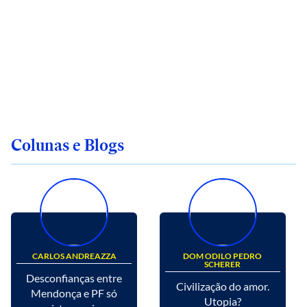
Colunas e Blogs
CARLOS ANDREAZZA
DOM ODILO PEDRO
SCHERER
Desconfianças entre
Civilização do amor.
Mendonça e PF só
Utopia?