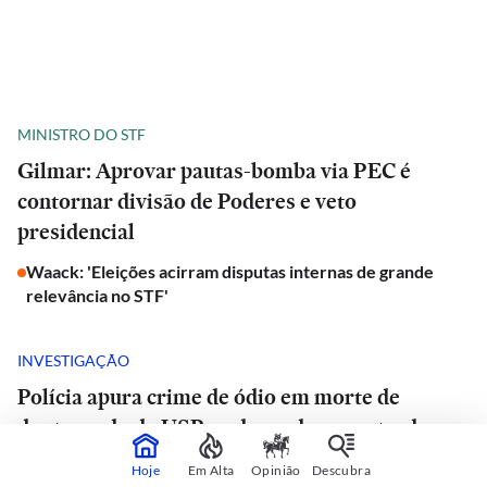
MINISTRO DO STF
Gilmar: Aprovar pautas-bomba via PEC é
contornar divisão de Poderes e veto
presidencial
Waack: 'Eleições acirram disputas internas de grande
relevância no STF'
INVESTIGAÇÃO
Polícia apura crime de ódio em morte de
doutorando da USP e advogado encontrado
morto em estrada de São Paulo
Hoje
Em Alta
Opinião
Descubra