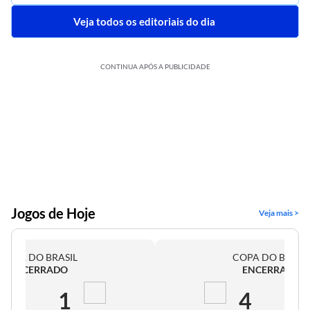
Veja todos os editoriais do dia
CONTINUA APÓS A PUBLICIDADE
Jogos de Hoje
Veja mais >
COPA DO BRASIL
COPA DO BRASI
ENCERRADO
ENCERRADO
2
1
4
0