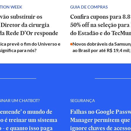
ATION WEEK
GUIA DE COMPRAS
vão substituir os
Confira cupons para 8.8
Diretor da cirurgia
50% off na seleção para 
 da Rede D’Or responde
do Estadão e do TecMu
ica prevê o fim do Universo e
Novos dobráveis da Samsun
significa para nós?
ao Brasil por até R$ 19,4 mil;
SINAR UM CHATBOT?
SEGURANÇA
'entende' o mundo de
Falhas no Google Pass
o é treinar um sistema
Manager permitem que 
o - e quanto isso paga
ignore chaves de acesso