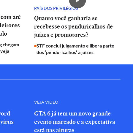
PAÍS DOS PRIVILÉGIOS
 com até
Quanto você ganharia se
leitores
recebesse os penduricalhos de
ndo
juízes e promotores?
g chegam
STF conclui julgamento e libera parte
 veja
dos ‘penduricalhos’ a juízes
VEJA VÍDEO
word
GTA 6 já tem um novo grande
vírus
evento marcado e a expectativa
está nas alturas