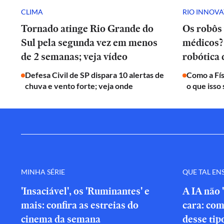
CLIMA
RIO INNOV
Tornado atinge Rio Grande do
Os robôs 
Sul pela segunda vez em menos
médicos? 
de 2 semanas; veja vídeo
robótica
Defesa Civil de SP dispara 10 alertas de
Como a Fís
chuva e vento forte; veja onde
o que isso 
MINHA SÉRIE
QUE TAL EN
'Insaciável', os 'Ruminantes' e
A IA não 
mais: confira as estreias do
cara: com
cinema da semana
desse tip