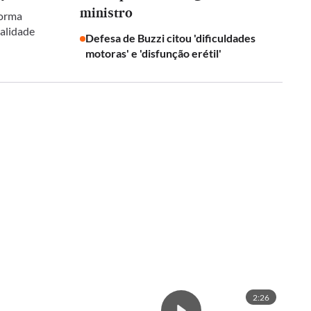
ministro
forma
galidade
Defesa de Buzzi citou 'dificuldades
motoras' e 'disfunção erétil'
2:26