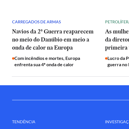
CARREGADOS DE ARMAS
PETROLÍFER
Navios da 2ª Guerra reaparecem
As mulhe
no meio do Danúbio em meio a
da direto
onda de calor na Europa
primeira 
Com incêndios e mortes, Europa
Lucro da 
enfrenta sua 4ª onda de calor
guerra no 
TENDÊNCIA
INVESTIGA