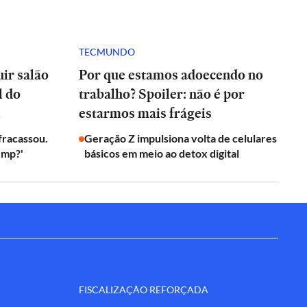
TECMUNDO
ir salão
Por que estamos adoecendo no
l do
trabalho? Spoiler: não é por
l
estarmos mais frágeis
 fracassou.
Geração Z impulsiona volta de celulares
ump?'
básicos em meio ao detox digital
FISCALIZAÇÃO REFORÇADA