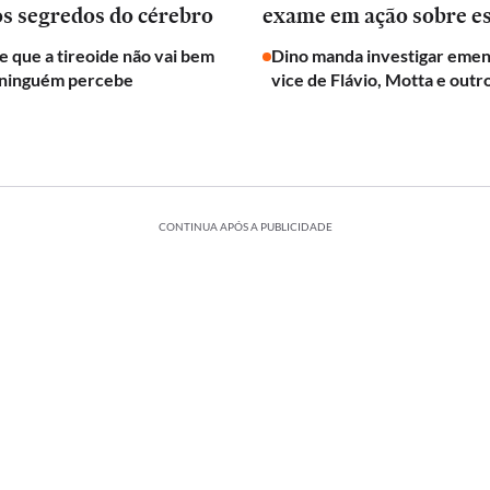
os segredos do cérebro
exame em ação sobre e
de que a tireoide não vai bem
Dino manda investigar emen
 ninguém percebe
vice de Flávio, Motta e outr
CONTINUA APÓS A PUBLICIDADE