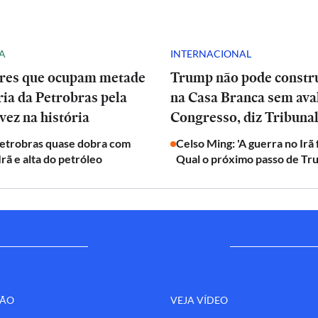
A
INTERNACIONAL
res que ocupam metade
Trump não pode constru
ria da Petrobras pela
na Casa Branca sem ava
vez na história
Congresso, diz Tribuna
Petrobras quase dobra com
Celso Ming: 'A guerra no Irã
Irã e alta do petróleo
Qual o próximo passo de Tr
ÇÃO
VEJA VÍDEO