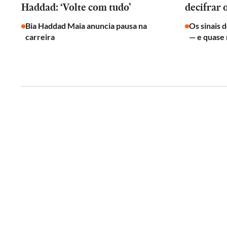
Haddad: ‘Volte com tudo’
decifrar 
Bia Haddad Maia anuncia pausa na
Os sinais 
carreira
— e quase