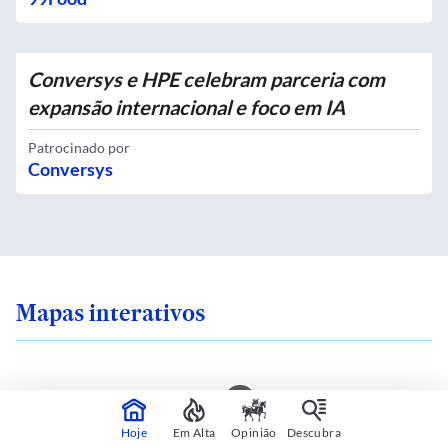
Conversys e HPE celebram parceria com
expansão internacional e foco em IA
Patrocinado por
Conversys
Mapas interativos
ra em uma ilha de
Qual é o zoneamento
Hoje
Em Alta
Opinião
Descubra