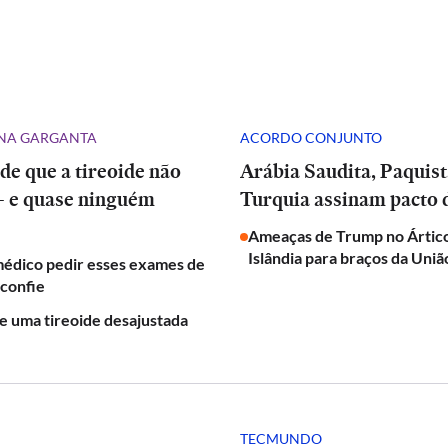
NA GARGANTA
ACORDO CONJUNTO
 de que a tireoide não
Arábia Saudita, Paquistão e
— e quase ninguém
Turquia assinam pacto 
Ameaças de Trump no Árti
Islândia para braços da Uni
médico pedir esses exames de
sconfie
de uma tireoide desajustada
TECMUNDO