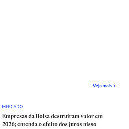
sobre
E-
Veja mais
MERCADO
Empresas da Bolsa destruíram valor em
2026; entenda o efeito dos juros nisso