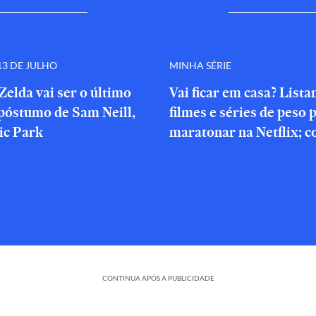
3 DE JULHO
MINHA SÉRIE
Zelda vai ser o último
Vai ficar em casa? List
póstumo de Sam Neill,
filmes e séries de peso 
ic Park
maratonar na Netflix; c
CONTINUA APÓS A PUBLICIDADE