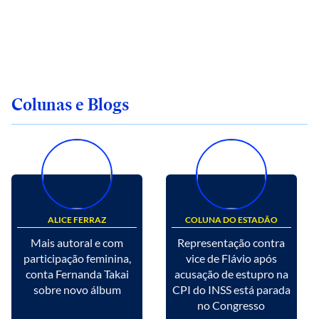
Colunas e Blogs
ALICE FERRAZ
COLUNA DO ESTADÃO
Mais autoral e com
Representação contra
participação feminina,
vice de Flávio após
conta Fernanda Takai
acusação de estupro na
sobre novo álbum
CPI do INSS está parada
no Congresso