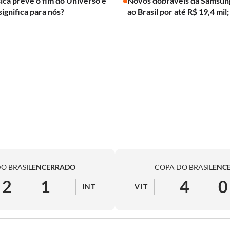
ica prevê o fim do Universo e
Novos dobráveis da Samsun
significa para nós?
ao Brasil por até R$ 19,4 mil;
O BRASIL
ENCERRADO
COPA DO BRASIL
ENC
2
1
4
0
INT
VIT