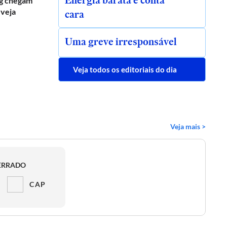
Energia barata e conta
g chegam
 veja
cara
Uma greve irresponsável
Veja todos os editoriais do dia
Veja mais >
ERRADO
CAP