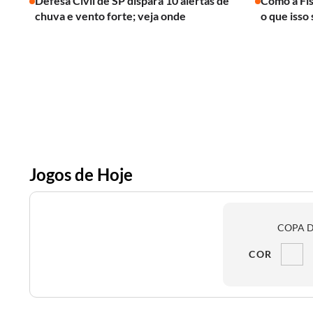
Defesa Civil de SP dispara 10 alertas de
Como a Fís
chuva e vento forte; veja onde
o que isso 
Jogos de Hoje
COPA D
COR