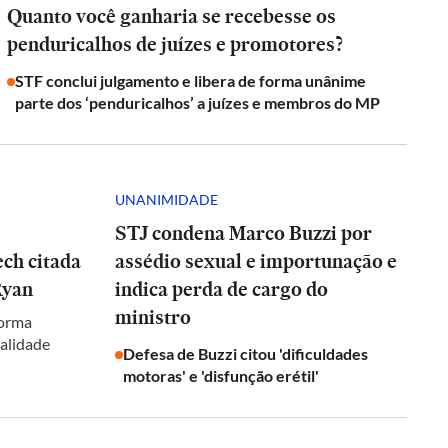
Quanto você ganharia se recebesse os
penduricalhos de juízes e promotores?
STF conclui julgamento e libera de forma unânime
parte dos ‘penduricalhos’ a juízes e membros do MP
UNANIMIDADE
STJ condena Marco Buzzi por
ch citada
assédio sexual e importunação e
Ryan
indica perda de cargo do
ministro
forma
galidade
Defesa de Buzzi citou 'dificuldades
motoras' e 'disfunção erétil'