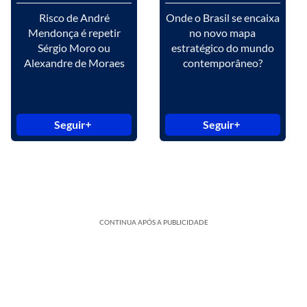
Risco de André
Onde o Brasil se encaixa
Mendonça é repetir
no novo mapa
Sérgio Moro ou
estratégico do mundo
Alexandre de Moraes
contemporâneo?
Seguir
Seguir
CONTINUA APÓS A PUBLICIDADE