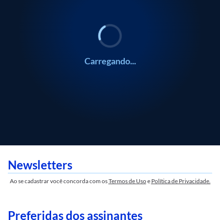
Mauro Beting
Alice Ferraz
Frankito, o Curioso
Coluna do Estadão
Mauro Beting
Alice Ferraz
Frankito, o Curioso
Coluna do Es
Carregando...
Newsletters
Ao se cadastrar você concorda com os
Termos de Uso
e
Política de Privacidade.
Preferidas dos assinantes