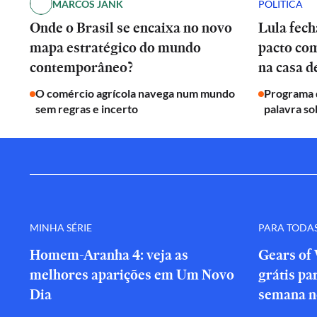
MARCOS JANK
POLÍTICA
Onde o Brasil se encaixa no novo
Lula fech
mapa estratégico do mundo
pacto co
contemporâneo?
na casa 
O comércio agrícola navega num mundo
Programa d
sem regras e incerto
palavra so
MINHA SÉRIE
PARA TODA
Homem-Aranha 4: veja as
Gears of 
melhores aparições em Um Novo
grátis par
Dia
semana n