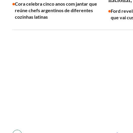
nacional,
Cora celebra cinco anos com jantar que
reúne chefs argentinos de diferentes
Ford revel
cozinhas latinas
que vai cu