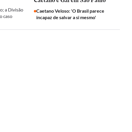
Caetano e Gal em São Paulo
o; a Divisão
Caetano Veloso: 'O Brasil parece
 o caso
incapaz de salvar a si mesmo'