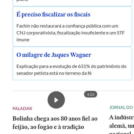
É preciso fiscalizar os fiscais
Fachin não restaurará a confiança pública com um
CNJ corporativista, fiscalização insuficiente e um STF
imune
O milagre de Jaques Wagner
Explicação para a evolução de 631% do patrimônio do
senador petista está no terreno da fé
4:23
JORNAL DO
PALADAR
A indústr
Bolinha chega aos 80 anos fiel ao
alemã, um
feijão, ao fogão e à tradição