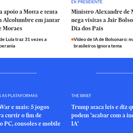
EX-PRESIDENTE
a apoio a Motta e tenta
Ministro Alexandre de
m Alcolumbre em jantar
nega visitas a Jair Bols
de Moraes
Dia dos Pais
e Lula traz 31 vezes a
Vídeo de IA de Bolsonaro: m
berania
brasileiros ignora tema
S AS PLATAFORMAS
THE BRIEF
War e mais: 5 jogos
Trump ataca leis e diz 
a curtir o fim de
podem 'acabar com a in
o PC, consoles e mobile
IA'