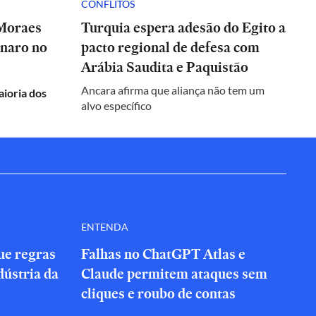
CONFLITOS
 Moraes
Turquia espera adesão do Egito a
onaro no
pacto regional de defesa com
Arábia Saudita e Paquistão
Ancara afirma que aliança não tem um
aioria dos
alvo específico
ENTENDA
que regras
Falhas no ChatGPT Atlas e
dústria da
Claude permitem ataques sem
cliques e roubo de contas