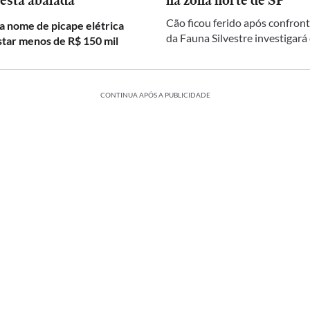
 está abalada
na zona norte de SP
Cão ficou ferido após confront
a nome de picape elétrica
da Fauna Silvestre investigará
star menos de R$ 150 mil
CONTINUA APÓS A PUBLICIDADE