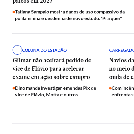
palcos em 2027
Tatiana Sampaio mostra dados de uso compassivo da
polilaminina e desdenha de novo estudo: 'Pra quê?'
COLUNA DO ESTADÃO
CARREGADO
Gilmar não aceitará pedido de
Navios d
vice de Flávio para acelerar
no meio 
exame em ação sobre estupro
onda de c
Dino manda investigar emendas Pix de
Com incên
vice de Flávio, Motta e outros
enfrenta s