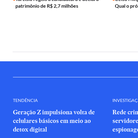
patrimônio de R$ 2,7 milhões
Qual o pr
TENDÊNCIA
INVESTIGA
Geração Z impulsiona volta de
Rede cri
celulares básicos em meio ao
servidor
detox digital
espionag