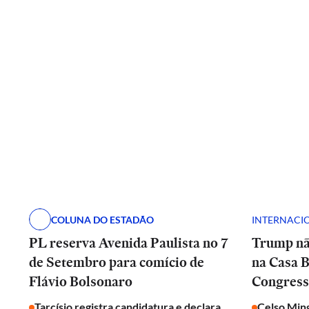
COLUNA DO ESTADÃO
INTERNACI
PL reserva Avenida Paulista no 7
Trump nã
de Setembro para comício de
na Casa B
Flávio Bolsonaro
Congresso
Tarcísio registra candidatura e declara
Celso Ming