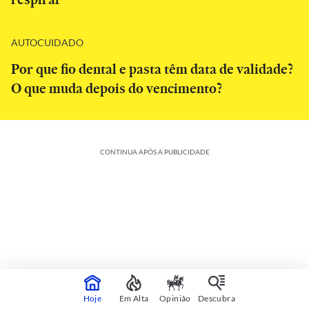
AUTOCUIDADO
Por que fio dental e pasta têm data de validade?
O que muda depois do vencimento?
CONTINUA APÓS A PUBLICIDADE
Hoje
Em Alta
Opinião
Descubra
Colunas e Blogs