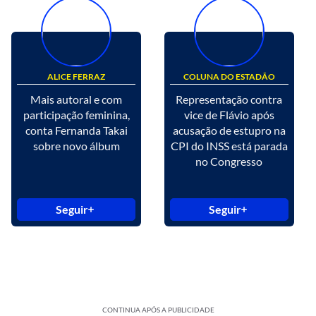
ALICE FERRAZ
COLUNA DO ESTADÃO
Mais autoral e com
Representação contra
participação feminina,
vice de Flávio após
conta Fernanda Takai
acusação de estupro na
sobre novo álbum
CPI do INSS está parada
no Congresso
Seguir
Seguir
CONTINUA APÓS A PUBLICIDADE