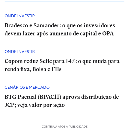
ONDE INVESTIR
Bradesco e Santander: o que os investidores
devem fazer após aumento de capital e OPA
ONDE INVESTIR
Copom reduz Selic para 14%: o que muda para
renda fixa, Bolsa e FIIs
CENÁRIOS E MERCADO
BTG Pactual (BPAC11) aprova distribuição de
JCP; veja valor por ação
ESPORTES
Jornada
CONTINUA APÓS A PUBLICIDADE