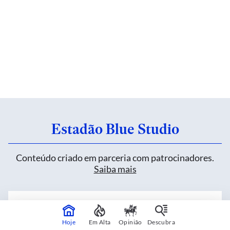
Estadão Blue Studio
Conteúdo criado em parceria com patrocinadores.
Saiba mais
Nova retroescavadeira JCB 3CX PLUS
define uma nova era nas operações de
Hoje
Em Alta
Opinião
Descubra