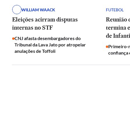
WILLIAM WAACK
FUTEBOL
Eleições acirram disputas
Reunião d
internas no STF
termina 
de Infant
CNJ afasta desembargadores do
Tribunal da Lava Jato por atropelar
Primeiro-m
anulações de Toffoli
confiança 