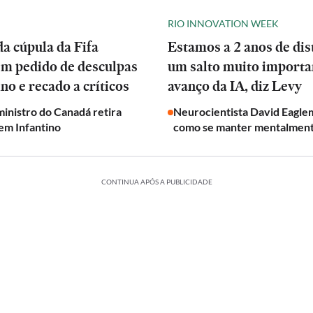
RIO INNOVATION WEEK
a cúpula da Fifa
Estamos a 2 anos de dis
em pedido de desculpas
um salto muito importa
ino e recado a críticos
avanço da IA, diz Levy
inistro do Canadá retira
Neurocientista David Eagle
em Infantino
como se manter mentalmen
CONTINUA APÓS A PUBLICIDADE