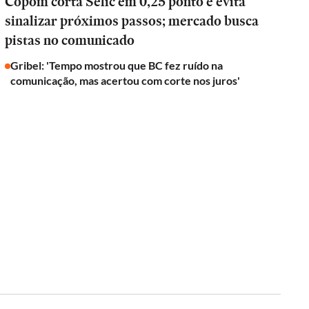
Copom corta Selic em 0,25 ponto e evita
sinalizar próximos passos; mercado busca
pistas no comunicado
Gribel: 'Tempo mostrou que BC fez ruído na
comunicação, mas acertou com corte nos juros'