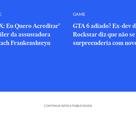
E
GAME
X: Eu Quero Acreditar'
GTA 6 adiado? Ex-dev d
iler da assustadora
Rockstar diz que não se
rach Frankenshteyn
surpreenderia com novo
CONTINUA APÓS A PUBLICIDADE