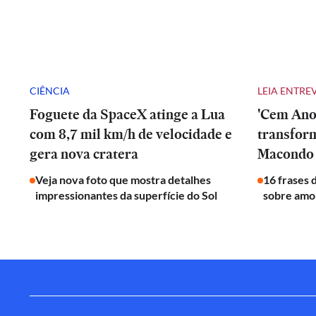
CIÊNCIA
LEIA ENTRE
Foguete da SpaceX atinge a Lua
'Cem Anos
com 8,7 mil km/h de velocidade e
transfor
gera nova cratera
Macondo 
Veja nova foto que mostra detalhes
16 frases 
impressionantes da superfície do Sol
sobre amor