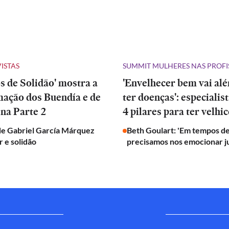
VISTAS
SUMMIT MULHERES NAS PROFI
 de Solidão' mostra a
'Envelhecer bem vai al
mação dos Buendía e de
ter doenças': especialis
na Parte 2
4 pilares para ter velhic
de Gabriel García Márquez
Beth Goulart: 'Em tempos de
 e solidão
precisamos nos emocionar j