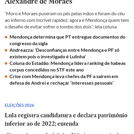
Alexandre de Moraes'
'Moro e Moraes puseram os pés pelas mãos e foram do céu
ao inferno com incrível rapidez; agora é Mendonça quem tem
o desafio de evitar sofrer o tombo dos dois'; leia coluna
Mendonça determina que PT entregue documentos do
congresso da sigla
Andreazza: 'Desconfianças entre Mendonça e PF só
existem pois o investigado é Lulinha'
Coluna do Estadão: Mendonça lidera ranking de habeas
corpus concedidos no STF este ano
Crise com Mendonça leva chefes da PF a saírem em
defesa de Andrei e rechaçar ‘interesses pessoais’
ELEIÇÕES 2026
Lula registra candidatura e declara patrimônio
inferior ao de 2022; entenda