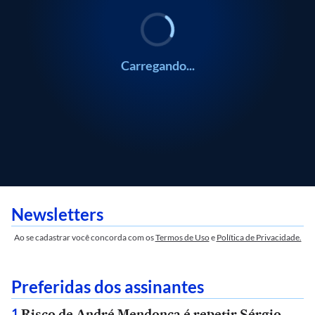
Carregando...
Newsletters
Ao se cadastrar você concorda com os
Termos de Uso
e
Política de Privacidade.
Preferidas dos assinantes
Risco de André Mendonça é repetir Sérgio
1
.