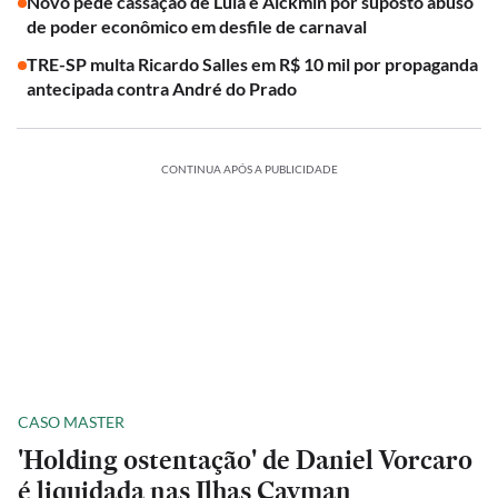
Novo pede cassação de Lula e Alckmin por suposto abuso
de poder econômico em desfile de carnaval
TRE-SP multa Ricardo Salles em R$ 10 mil por propaganda
antecipada contra André do Prado
CONTINUA APÓS A PUBLICIDADE
CASO MASTER
'Holding ostentação' de Daniel Vorcaro
é liquidada nas Ilhas Cayman