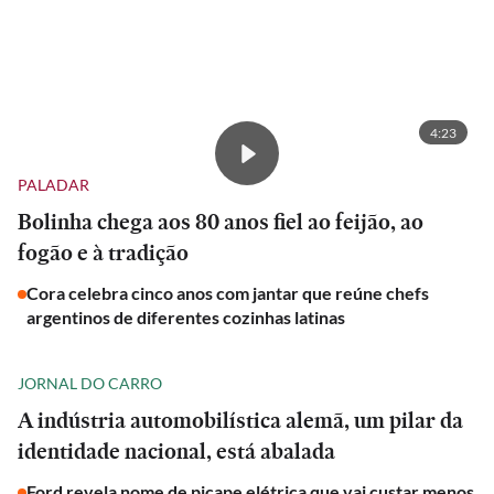
4:23
PALADAR
Bolinha chega aos 80 anos fiel ao feijão, ao
fogão e à tradição
Cora celebra cinco anos com jantar que reúne chefs
argentinos de diferentes cozinhas latinas
JORNAL DO CARRO
A indústria automobilística alemã, um pilar da
identidade nacional, está abalada
Ford revela nome de picape elétrica que vai custar menos