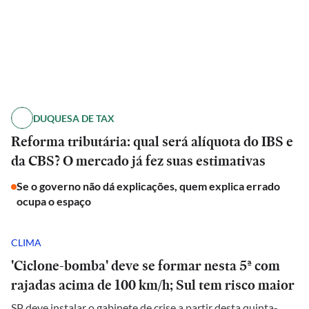
DUQUESA DE TAX
Reforma tributária: qual será alíquota do IBS e
da CBS? O mercado já fez suas estimativas
Se o governo não dá explicações, quem explica errado
ocupa o espaço
CLIMA
'Ciclone-bomba' deve se formar nesta 5ª com
rajadas acima de 100 km/h; Sul tem risco maior
SP deve instalar o gabinete de crise a partir desta quinta-