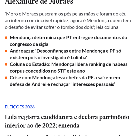
Alexandre de Moraes'
'Moro e Moraes puseram os pés pelas mãos e foram do céu
ao inferno com incrível rapidez; agora é Mendonça quem tem
o desafio de evitar sofrer o tombo dos dois'; leia coluna
Mendonça determina que PT entregue documentos do
congresso da sigla
Andreazza: 'Desconfianças entre Mendonça e PF só
existem pois o investigado é Lulinha'
Coluna do Estadão: Mendonça lidera ranking de habeas
corpus concedidos no STF este ano
Crise com Mendonça leva chefes da PF a saírem em
defesa de Andrei e rechaçar ‘interesses pessoais’
ELEIÇÕES 2026
Lula registra candidatura e declara patrimônio
inferior ao de 2022; entenda