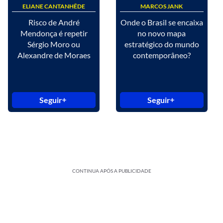
ELIANE CANTANHÊDE
MARCOS JANK
Risco de André
Onde o Brasil se encaixa
Mendonça é repetir
no novo mapa
Sérgio Moro ou
estratégico do mundo
Alexandre de Moraes
contemporâneo?
Seguir
Seguir
CONTINUA APÓS A PUBLICIDADE