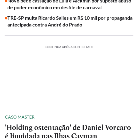
Novo pede cassação de Lula e Alckmin por suposto abuso
de poder econômico em desfile de carnaval
TRE-SP multa Ricardo Salles em R$ 10 mil por propaganda
antecipada contra André do Prado
CONTINUA APÓS A PUBLICIDADE
CASO MASTER
'Holding ostentação' de Daniel Vorcaro
é liquidada nas Ilhas Cayman