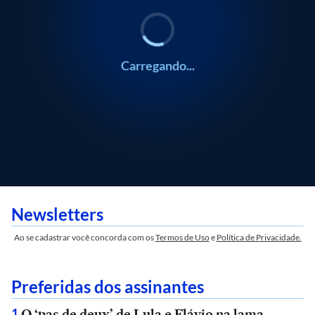
Carregando...
Newsletters
Ao se cadastrar você concorda com os
Termos de Uso
e
Política de Privacidade.
Preferidas dos assinantes
O ‘pas de deux’ de Lula e Flávio na lama
1
.