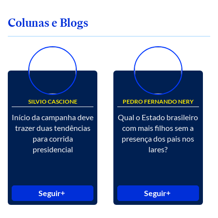
Colunas e Blogs
SILVIO CASCIONE
PEDRO FERNANDO NERY
Início da campanha deve
Qual o Estado brasileiro
trazer duas tendências
com mais filhos sem a
para corrida
presença dos pais nos
presidencial
lares?
Seguir
Seguir