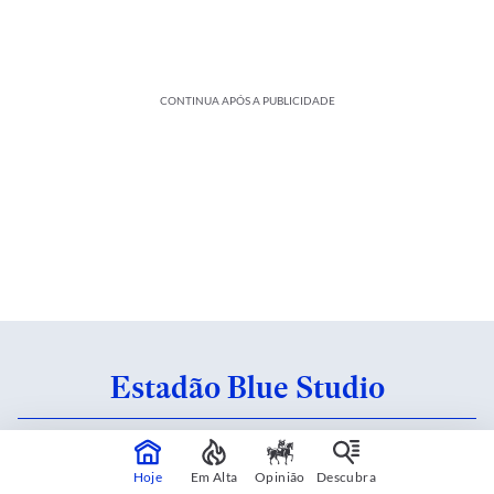
CONTINUA APÓS A PUBLICIDADE
Estadão Blue Studio
Conteúdo criado em parceria com patrocinadores.
Saiba mais
Hoje
Em Alta
Opinião
Descubra