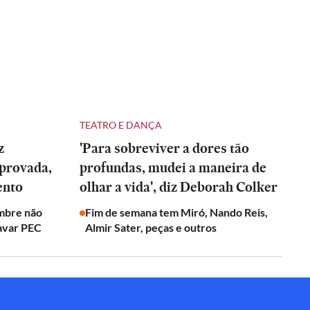
TEATRO E DANÇA
z
'Para sobreviver a dores tão
provada,
profundas, mudei a maneira de
ento
olhar a vida', diz Deborah Colker
umbre não
Fim de semana tem Miró, Nando Reis,
avar PEC
Almir Sater, peças e outros