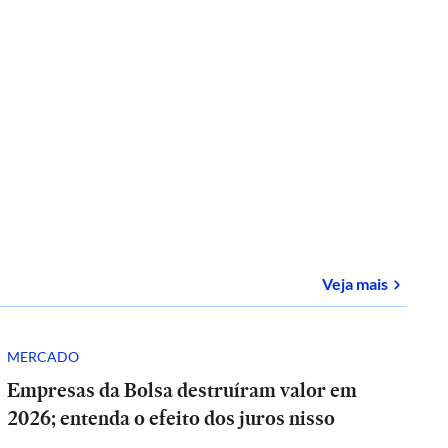
sobre
E-
Veja mais
MERCADO
Empresas da Bolsa destruíram valor em
2026; entenda o efeito dos juros nisso