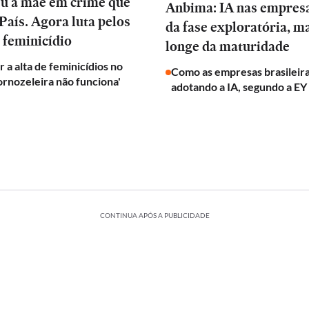
eu a mãe em crime que
Anbima: IA nas empres
País. Agora luta pelos
da fase exploratória, m
 feminicídio
longe da maturidade
 a alta de feminicídios no
Como as empresas brasileira
tornozeleira não funciona'
adotando a IA, segundo a EY
CONTINUA APÓS A PUBLICIDADE