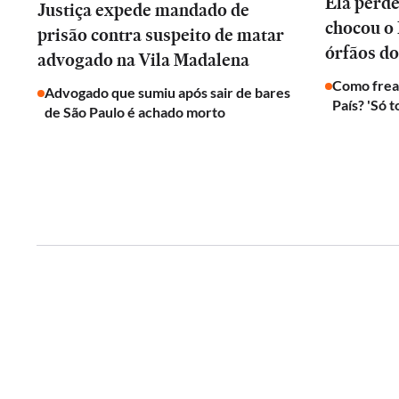
Ela perd
Justiça expede mandado de
chocou o 
prisão contra suspeito de matar
órfãos do
advogado na Vila Madalena
Como frear
Advogado que sumiu após sair de bares
País? 'Só 
de São Paulo é achado morto