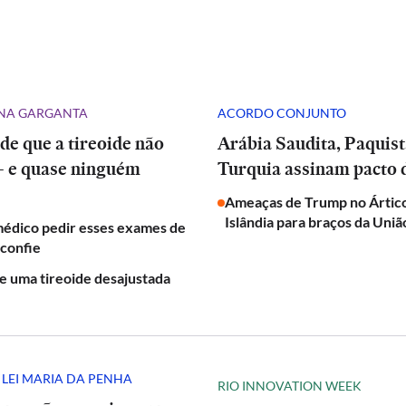
NA GARGANTA
ACORDO CONJUNTO
 de que a tireoide não
Arábia Saudita, Paquistão e
— e quase ninguém
Turquia assinam pacto 
Ameaças de Trump no Árti
Islândia para braços da Uni
médico pedir esses exames de
sconfie
de uma tireoide desajustada
 LEI MARIA DA PENHA
RIO INNOVATION WEEK