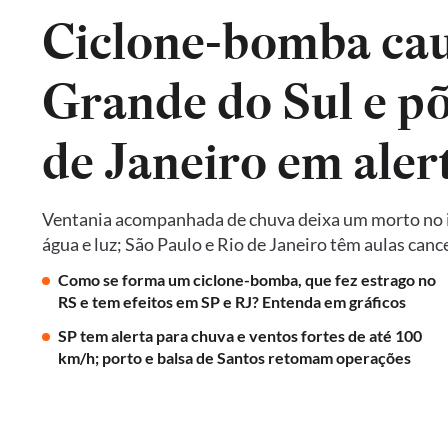
Ciclone-bomba cau
Grande do Sul e põ
de Janeiro em aler
Ventania acompanhada de chuva deixa um morto no in
água e luz; São Paulo e Rio de Janeiro têm aulas ca
Como se forma um ciclone-bomba, que fez estrago no
RS e tem efeitos em SP e RJ? Entenda em gráficos
SP tem alerta para chuva e ventos fortes de até 100
km/h; porto e balsa de Santos retomam operações