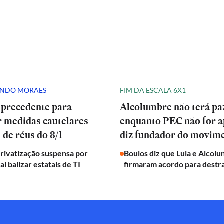
ANDO MORAES
FIM DA ESCALA 6X1
 precedente para
Alcolumbre não terá pa
r medidas cautelares
enquanto PEC não for a
 de réus do 8/1
diz fundador do movim
privatização suspensa por
Boulos diz que Lula e Alcol
ai balizar estatais de TI
firmaram acordo para destr