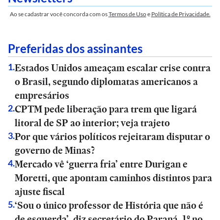
Ao se cadastrar você concorda com os
Termos de Uso
e
Política de Privacidade.
Preferidas dos assinantes
Estados Unidos ameaçam escalar crise contra
1
.
o Brasil, segundo diplomatas americanos a
empresários
CPTM pede liberação para trem que ligará
2
.
litoral de SP ao interior; veja trajeto
Por que vários políticos rejeitaram disputar o
3
.
governo de Minas?
Mercado vê ‘guerra fria’ entre Durigan e
4
.
Moretti, que apontam caminhos distintos para
ajuste fiscal
‘Sou o único professor de História que não é
5
.
de esquerda’, diz secretário do Paraná, 1º no