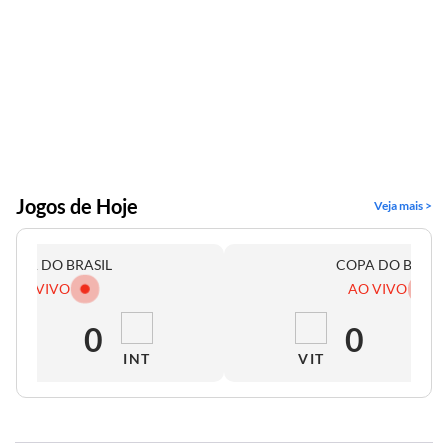
Jogos de Hoje
Veja mais >
COPA DO BRASIL
COPA DO BRASI
AO VIVO
AO VIVO
0
0
0
0
INT
VIT