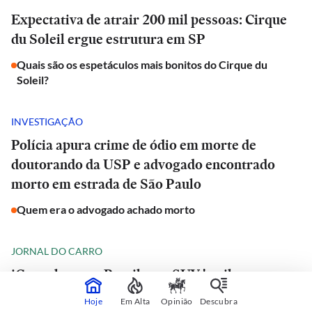
Expectativa de atrair 200 mil pessoas: Cirque
du Soleil ergue estrutura em SP
Quais são os espetáculos mais bonitos do Cirque du
Soleil?
INVESTIGAÇÃO
Polícia apura crime de ódio em morte de
doutorando da USP e advogado encontrado
morto em estrada de São Paulo
Quem era o advogado achado morto
JORNAL DO CARRO
iCaur chega ao Brasil com SUV 'estilo
Defender', que promete rodar mais de 1.000 km
Hoje
Em Alta
Opinião
Descubra