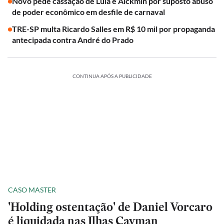
Novo pede cassação de Lula e Alckmin por suposto abuso
de poder econômico em desfile de carnaval
TRE-SP multa Ricardo Salles em R$ 10 mil por propaganda
antecipada contra André do Prado
CONTINUA APÓS A PUBLICIDADE
CASO MASTER
'Holding ostentação' de Daniel Vorcaro
é liquidada nas Ilhas Cayman