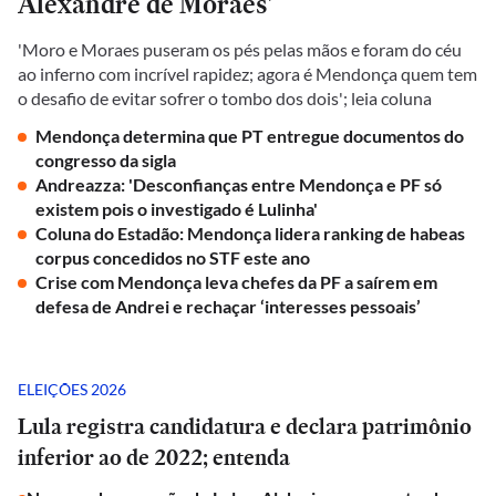
Alexandre de Moraes'
'Moro e Moraes puseram os pés pelas mãos e foram do céu
ao inferno com incrível rapidez; agora é Mendonça quem tem
o desafio de evitar sofrer o tombo dos dois'; leia coluna
Mendonça determina que PT entregue documentos do
congresso da sigla
Andreazza: 'Desconfianças entre Mendonça e PF só
existem pois o investigado é Lulinha'
Coluna do Estadão: Mendonça lidera ranking de habeas
corpus concedidos no STF este ano
Crise com Mendonça leva chefes da PF a saírem em
defesa de Andrei e rechaçar ‘interesses pessoais’
ELEIÇÕES 2026
Lula registra candidatura e declara patrimônio
inferior ao de 2022; entenda