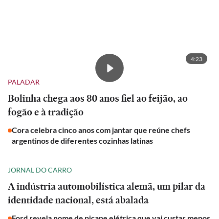
4:23
PALADAR
Bolinha chega aos 80 anos fiel ao feijão, ao
fogão e à tradição
Cora celebra cinco anos com jantar que reúne chefs
argentinos de diferentes cozinhas latinas
JORNAL DO CARRO
A indústria automobilística alemã, um pilar da
identidade nacional, está abalada
Ford revela nome de picape elétrica que vai custar menos