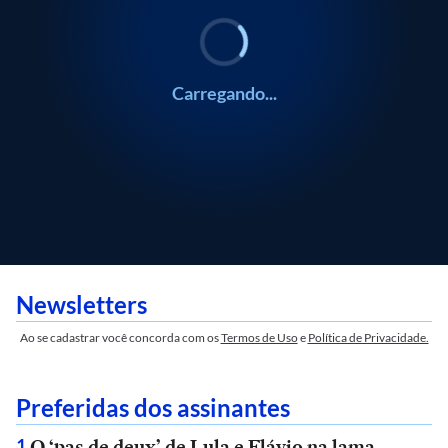
Carregando...
Newsletters
Ao se cadastrar você concorda com os
Termos de Uso
e
Política de Privacidade.
Preferidas dos assinantes
O ‘pas de deux’ de Lula e Flávio na lama
1
.