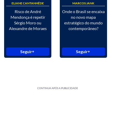
ELIANE CANTANHÊDE
MARCOS JANK
Risco de André
Onde o Brasil se encaixa
Mendonça é repetir
no novo mapa
Sérgio Moro ou
estratégico do mundo
Alexandre de Moraes
contemporâneo?
Seguir
Seguir
CONTINUA APÓS A PUBLICIDADE