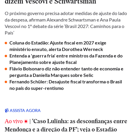
dizem Vescovi e Schwartsman
O próximo governo precisa adotar medidas de ajuste do lado
da despesa, afirmam Alexandre Schwartsman e Ana Paula
Vescovi no 1º debate da série ‘Brasil 2027: Caminhos para o
País’
Coluna do Estadão: Ajuste fiscal em 2027 exige
ministério enxuto, alerta Dorothea Werneck
Entenda a 'guerra fria' entre ministros da Fazenda e do
Planejamento sobre ajuste fiscal
Flávio Bolsonaro diz não entender tanto de economia e
pergunta a Daniella Marques sobre Selic
Fernando Schüler: Desajuste fiscal transforma o Brasil
no país do super-rentismo
📹 ASSISTA AGORA
Ao vivo
|
'Caso Lulinha: as desconfianças entre
Mendonça e a direção da PF'; veja o Estadão