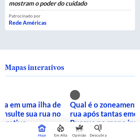
mostram o poder do cuidado
Patrocinado por
Rede Américas
Mapas interativos
ra em uma ilha de
Qual é o zoneamento
onsulte sua rua no
rua após tantas eme
terativo
Busque no mapa inte
Hoje
Em Alta
Opinião
Descubra