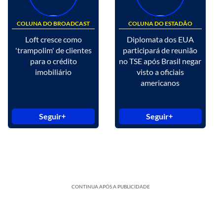
COLUNA DO BROADCAST
COLUNA DO ESTADÃO
Loft cresce como
Diplomata dos EUA
'trampolim' de clientes
participará de reunião
para o crédito
no TSE após Brasil negar
imobiliário
visto a oficiais
americanos
Seguir
Seguir
CONTINUA APÓS A PUBLICIDADE