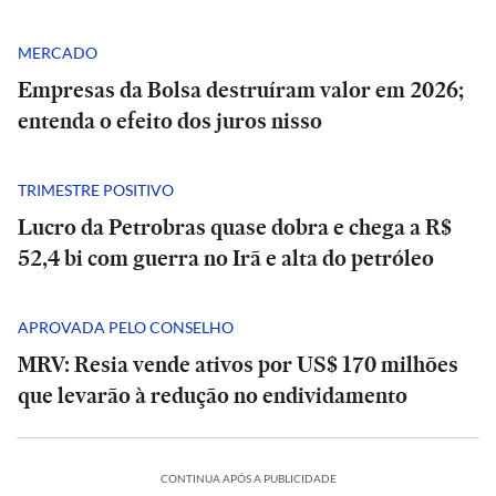
MERCADO
Empresas da Bolsa destruíram valor em 2026;
entenda o efeito dos juros nisso
TRIMESTRE POSITIVO
Lucro da Petrobras quase dobra e chega a R$
52,4 bi com guerra no Irã e alta do petróleo
APROVADA PELO CONSELHO
MRV: Resia vende ativos por US$ 170 milhões
que levarão à redução no endividamento
POLÍTICA
PODCASTS
PODCASTS
CONTINUA APÓS A PUBLICIDADE
Porto
Porto
Tarcísio