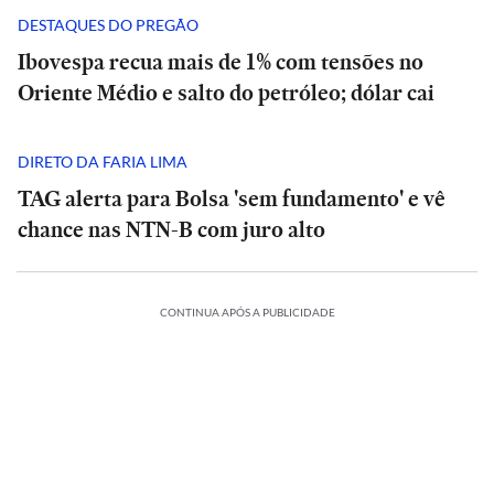
DESTAQUES DO PREGÃO
Ibovespa recua mais de 1% com tensões no
Oriente Médio e salto do petróleo; dólar cai
DIRETO DA FARIA LIMA
TAG alerta para Bolsa 'sem fundamento' e vê
chance nas NTN-B com juro alto
CONTINUA APÓS A PUBLICIDADE
NCIA
CIÊNCIA
O
piro
suspiro
ESPORTES
ECONOMIA
ESPORTES
INTERNACIONAL
l
final
ES
ESPORTES
ESPORTES
ESPORTES
Vitória
Meta
do
Vitória
Ataque
verso:
goleia
Diniz
é
Veja
Universo:
goleia
Diniz
INTERNACIONAL
INTERNACIONAL
mo
Athletico-
se
condenada
os
como
Athletico-
se
a
INTERNACIONAL
PR
Casa
diz
MRV:
a
memes
a
PR
Casa
diz
MRV:
tiros
ca
em
Branca
‘ansioso’
Resia
pagar
da
Física
em
Branca
Ataque
‘ansioso’
Resia
ESPORTES
ESPORTES
em
ção
vê
virada
usa
para
vende
US$
eliminação
prevê
virada
usa
a
para
vende
escola
que
referência
contar
Diniz
ativos
567
do
o
que
referência
tiros
contar
Diniz
ativos