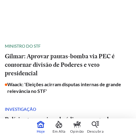
MINISTRO DO STF
Gilmar: Aprovar pautas-bomba via PEC é
contornar divisão de Poderes e veto
presidencial
Waack: 'Eleições acirram disputas internas de grande
relevância no STF'
INVESTIGAÇÃO
Polícia apura crime de ódio em morte de
doutorando da USP e advogado encontrado
Hoje
Em Alta
Opinião
Descubra