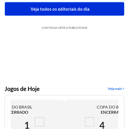
Veja todos os editoriais do dia
CONTINUA APÓS A PUBLICIDADE
Jogos de Hoje
Veja mais >
COPA DO BRASIL
COPA DO BRASI
ENCERRADO
ENCERRADO
2
1
4
0