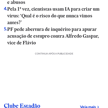
e abusos
Pela 1ª vez, cientistas usam IA para criar um
4
.
vírus: ‘Qual é o risco do que nunca vimos
antes?’
PF pede abertura de inquérito para apurar
5
.
acusação de estupro contra Alfredo Gaspar,
vice de Flávio
CONTINUA APÓS A PUBLICIDADE
Clube Estadão
sobre
Veja mais