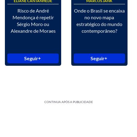
ELIANE CANTANHÊDE
MARCOS JANK
Risco de André
Onde o Brasil se encaixa
Mendonça é repetir
no novo mapa
Sérgio Moro ou
estratégico do mundo
Alexandre de Moraes
contemporâneo?
Seguir
Seguir
CONTINUA APÓS A PUBLICIDADE