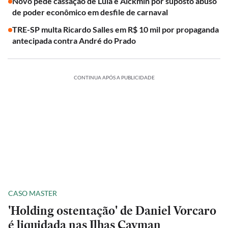
Novo pede cassação de Lula e Alckmin por suposto abuso
de poder econômico em desfile de carnaval
TRE-SP multa Ricardo Salles em R$ 10 mil por propaganda
antecipada contra André do Prado
CONTINUA APÓS A PUBLICIDADE
CASO MASTER
'Holding ostentação' de Daniel Vorcaro
é liquidada nas Ilhas Cayman