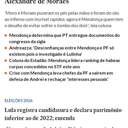
Alexandre de Moraes'
'Moro e Moraes puseram os pés pelas mãos e foram do céu
ao inferno com incrível rapidez; agora é Mendonça quem tem
o desafio de evitar sofrer o tombo dos dois'; leia coluna
Mendonça determina que PT entregue documentos do
congresso da sigla
Andreazza: 'Desconfianças entre Mendonça e PF só
existem pois o investigado é Lulinha'
Coluna do Estadão: Mendonça lidera ranking de habeas
corpus concedidos no STF este ano
Crise com Mendonça leva chefes da PF a saírem em
defesa de Andrei e rechaçar ‘interesses pessoais’
ELEIÇÕES 2026
Lula registra candidatura e declara patrimônio
inferior ao de 2022; entenda