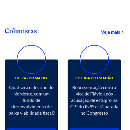
Colunistas
Veja mais
EVERARDO MACIEL
COLUNA DO ESTADÃO
Qual será o destino do
Representação contra
Nordeste, com um
vice de Flávio após
fundo de
acusação de estupro na
desenvolvimento de
CPI do INSS está parada
baixa viabilidade fiscal?
no Congresso