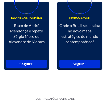
ELIANE CANTANHÊDE
MARCOS JANK
Risco de André
Onde o Brasil se encaixa
Mendonça é repetir
no novo mapa
Sérgio Moro ou
estratégico do mundo
Alexandre de Moraes
contemporâneo?
Seguir
Seguir
CONTINUA APÓS A PUBLICIDADE