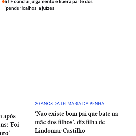
STF conclui julgamento e libera parte dos
‘penduricalhos’ a juízes
20 ANOS DA LEI MARIA DA PENHA
‘Não existe bom pai que bate na
m após
mãe dos filhos’, diz filha de
ns: 'Foi
Lindomar Castilho
nto'