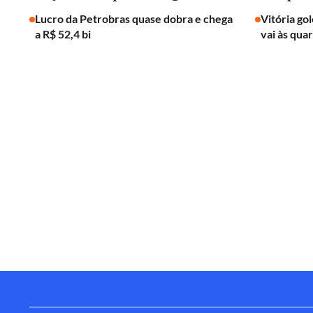
Lucro da Petrobras quase dobra e chega
Vitória go
a R$ 52,4 bi
vai às qua