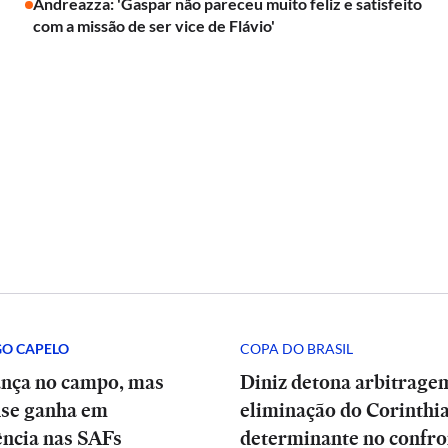
Andreazza: 'Gaspar não pareceu muito feliz e satisfeito
com a missão de ser vice de Flávio'
GO CAPELO
COPA DO BRASIL
ança no campo, mas
Diniz detona arbitrage
se ganha em
eliminação do Corinthia
ência nas SAFs
determinante no confro