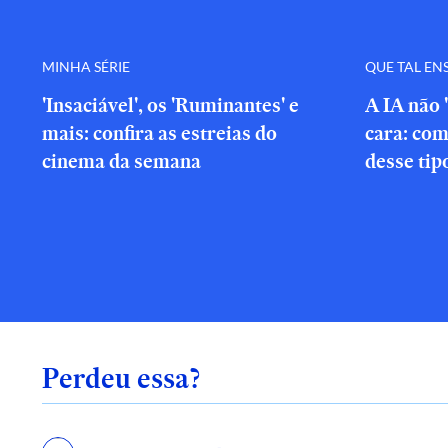
MINHA SÉRIE
QUE TAL EN
'Insaciável', os 'Ruminantes' e
A IA não 
mais: confira as estreias do
cara: com
cinema da semana
desse tip
Perdeu essa?