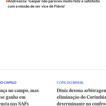
Andreazza: 'Gaspar não pareceu muito feliz e satisfeito
com a missão de ser vice de Flávio'
GO CAPELO
COPA DO BRASIL
ança no campo, mas
Diniz detona arbitrage
se ganha em
eliminação do Corinthia
ência nas SAFs
determinante no confro