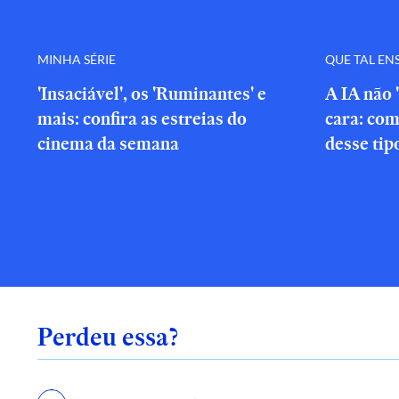
MINHA SÉRIE
QUE TAL EN
'Insaciável', os 'Ruminantes' e
A IA não 
mais: confira as estreias do
cara: com
cinema da semana
desse tip
Perdeu essa?