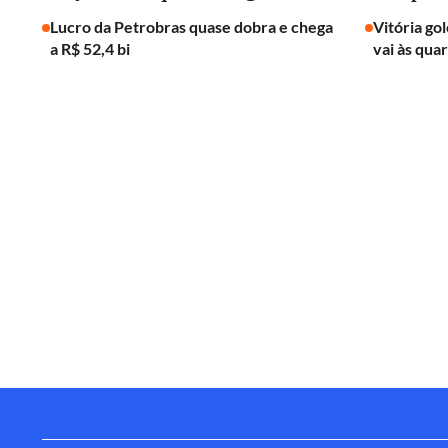
Lucro da Petrobras quase dobra e chega
Vitória go
a R$ 52,4 bi
vai às qua