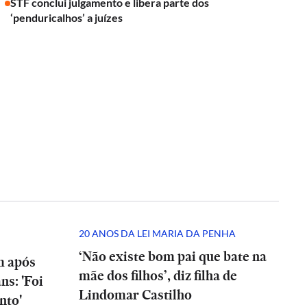
STF conclui julgamento e libera parte dos
‘penduricalhos’ a juízes
20 ANOS DA LEI MARIA DA PENHA
‘Não existe bom pai que bate na
m após
mãe dos filhos’, diz filha de
ns: 'Foi
Lindomar Castilho
nto'