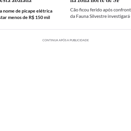
 está abalada
na zona norte de SP
Cão ficou ferido após confront
a nome de picape elétrica
da Fauna Silvestre investigará
star menos de R$ 150 mil
CONTINUA APÓS A PUBLICIDADE