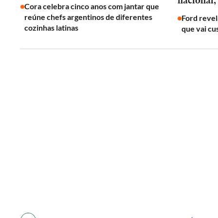
nacional,
Cora celebra cinco anos com jantar que
reúne chefs argentinos de diferentes
Ford revel
cozinhas latinas
que vai cu