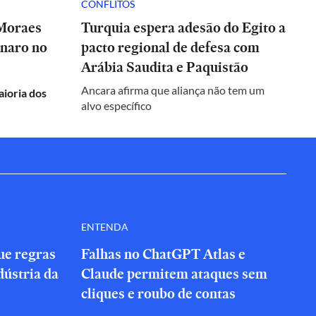
CONFLITOS
 Moraes
Turquia espera adesão do Egito a
onaro no
pacto regional de defesa com
Arábia Saudita e Paquistão
Ancara afirma que aliança não tem um
aioria dos
alvo específico
ENTENDA
que regras
Falhas no ChatGPT Atlas e
dústria da
Claude permitem ataques sem
cliques e roubo de contas