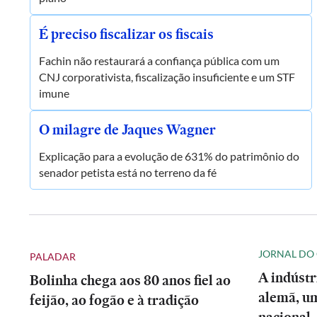
É preciso fiscalizar os fiscais
Fachin não restaurará a confiança pública com um
CNJ corporativista, fiscalização insuficiente e um STF
imune
O milagre de Jaques Wagner
Explicação para a evolução de 631% do patrimônio do
senador petista está no terreno da fé
JORNAL DO
PALADAR
A indústr
Bolinha chega aos 80 anos fiel ao
alemã, um
feijão, ao fogão e à tradição