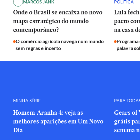
MARCOS JANK
POLÍTICA
Onde o Brasil se encaixa no novo
Lula fech
mapa estratégico do mundo
pacto co
contemporâneo?
na casa 
O comércio agrícola navega num mundo
Programa d
sem regras e incerto
palavra so
MINHA SÉRIE
PARA TODA
Homem-Aranha 4: veja as
Gears of 
melhores aparições em Um Novo
grátis par
Dia
semana n