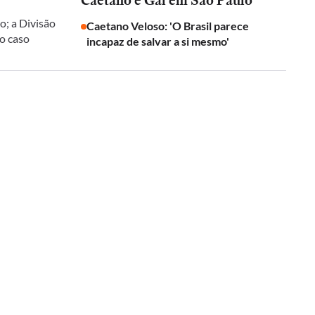
Caetano e Gal em São Paulo
o; a Divisão
Caetano Veloso: 'O Brasil parece
 o caso
incapaz de salvar a si mesmo'