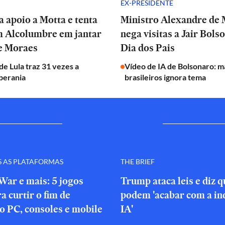
EX-PRESIDENTE
a apoio a Motta e tenta
Ministro Alexandre de
m Alcolumbre em jantar
nega visitas a Jair Bols
de Moraes
Dia dos Pais
e Lula traz 31 vezes a
Vídeo de IA de Bolsonaro: m
berania
brasileiros ignora tema
S AS PLATAFORMAS
THE BRIEF
War e mais: 5 jogos
Trump ataca leis e diz 
a curtir o fim de
podem 'acabar com a in
o PC, consoles e mobile
IA'