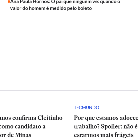
Ana Paula Hornos: O pai que ninguém vê: quando o
valor do homem é medido pelo boleto
TECMUNDO
anos confirma Cleitinho
Por que estamos adoec
como candidato a
trabalho? Spoiler: não é
or de Minas
estarmos mais frágeis