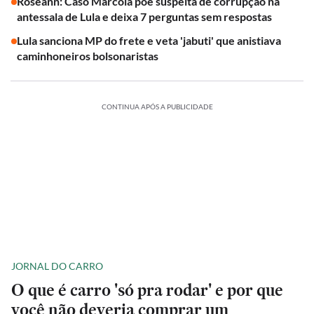
Roseann: Caso Marcola põe suspeita de corrupção na
antessala de Lula e deixa 7 perguntas sem respostas
Lula sanciona MP do frete e veta 'jabuti' que anistiava
caminhoneiros bolsonaristas
CONTINUA APÓS A PUBLICIDADE
JORNAL DO CARRO
O que é carro 'só pra rodar' e por que
você não deveria comprar um