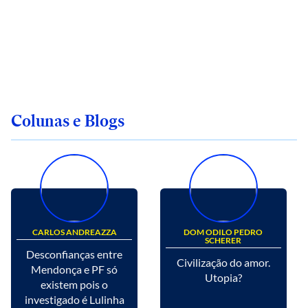
Colunas e Blogs
CARLOS ANDREAZZA
DOM ODILO PEDRO
SCHERER
Desconfianças entre
Civilização do amor.
Mendonça e PF só
Utopia?
existem pois o
investigado é Lulinha