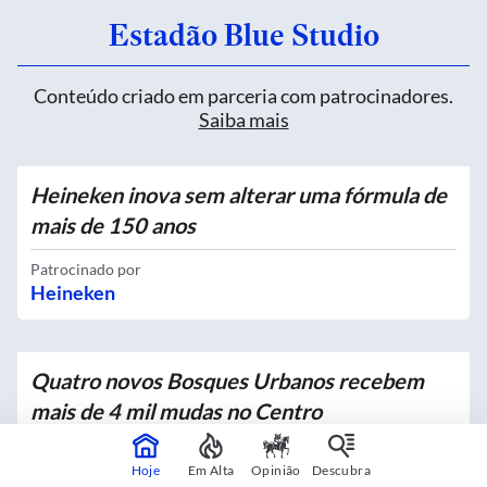
Estadão Blue Studio
Conteúdo criado em parceria com patrocinadores.
Saiba mais
Heineken inova sem alterar uma fórmula de
mais de 150 anos
Patrocinado por
Heineken
Quatro novos Bosques Urbanos recebem
mais de 4 mil mudas no Centro
Em parceria com
Hoje
Em Alta
Opinião
Descubra
Prefeitura de São Paulo