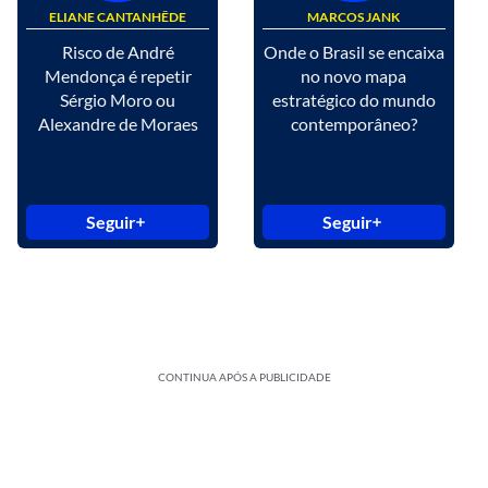
ELIANE CANTANHÊDE
MARCOS JANK
Risco de André
Onde o Brasil se encaixa
Mendonça é repetir
no novo mapa
Sérgio Moro ou
estratégico do mundo
Alexandre de Moraes
contemporâneo?
Seguir
Seguir
CONTINUA APÓS A PUBLICIDADE