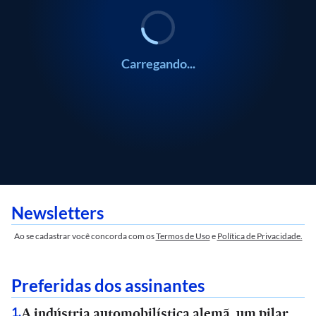
Carregando...
Newsletters
Ao se cadastrar você concorda com os
Termos de Uso
e
Política de Privacidade.
Preferidas dos assinantes
A indústria automobilística alemã, um pilar
1
.