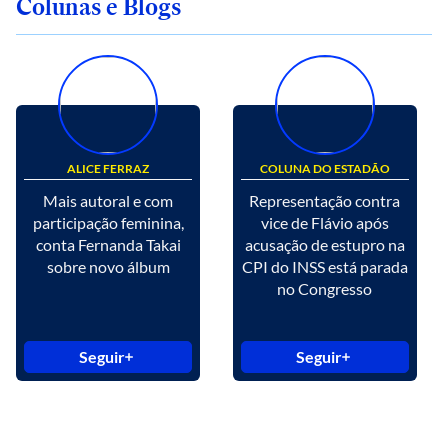
Colunas e Blogs
ALICE FERRAZ
COLUNA DO ESTADÃO
Mais autoral e com
Representação contra
participação feminina,
vice de Flávio após
conta Fernanda Takai
acusação de estupro na
sobre novo álbum
CPI do INSS está parada
no Congresso
Seguir
Seguir